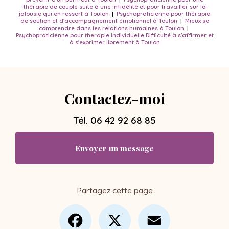
thérapie de couple suite à une infidélité et pour travailler sur la
jalousie qui en ressort à Toulon
|
Psychopraticienne pour thérapie
de soutien et d'accompagnement émotionnel à Toulon
|
Mieux se
comprendre dans les relations humaines à Toulon
|
Psychopraticienne pour thérapie individuelle Difficulté à s'affirmer et
à s'exprimer librement à Toulon
Contactez-moi
Tél.
06 42 92 68 85
Envoyer un message
Partagez cette page
Facebook
X
Email