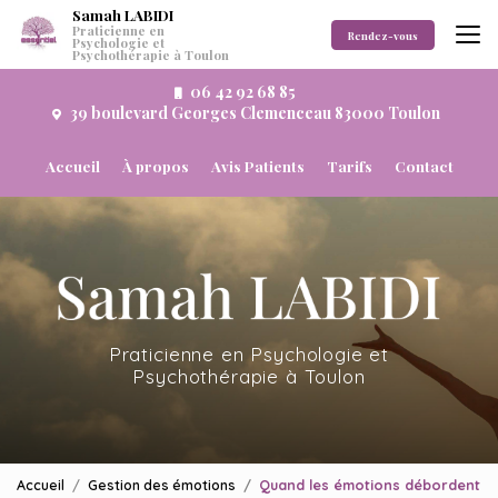
Aller
Samah LABIDI
Praticienne en
au
Rendez-vous
Psychologie et
Psychothérapie à Toulon
contenu
principal
06 42 92 68 85
39 boulevard Georges Clemenceau 83000 Toulon
Navigation secondaire
Accueil
À propos
Avis Patients
Tarifs
Contact
Praticienne en Psychologie et
Psychothérapie à Toulon
Accueil
Gestion des émotions
Quand les émotions débordent