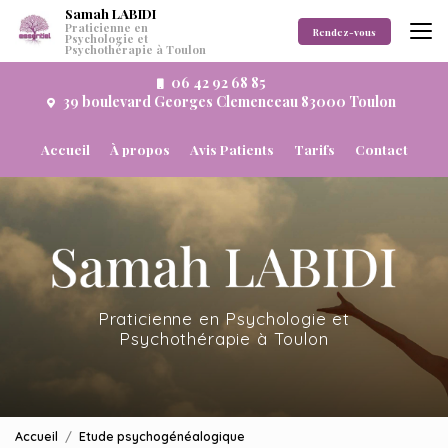
Aller
Samah LABIDI
Praticienne en
au
Rendez-vous
Psychologie et
Psychothérapie à Toulon
contenu
principal
06 42 92 68 85
39 boulevard Georges Clemenceau 83000 Toulon
Navigation secondaire
Accueil
À propos
Avis Patients
Tarifs
Contact
Praticienne en Psychologie et
Psychothérapie à Toulon
Accueil
Etude psychogénéalogique