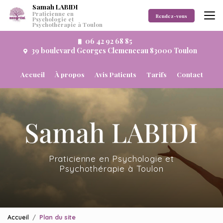
Aller
Samah LABIDI
Praticienne en
au
Rendez-vous
Psychologie et
Psychothérapie à Toulon
contenu
principal
06 42 92 68 85
39 boulevard Georges Clemenceau 83000 Toulon
Navigation secondaire
Accueil
À propos
Avis Patients
Tarifs
Contact
Praticienne en Psychologie et
Psychothérapie à Toulon
Accueil
Plan du site