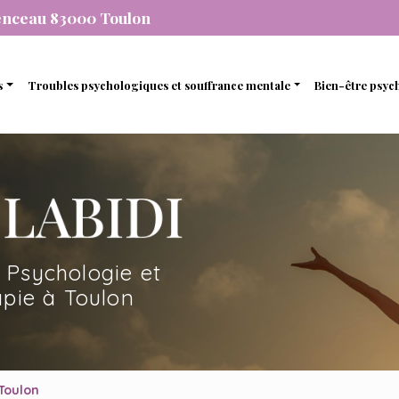
enceau 83000 Toulon
s
Troubles psychologiques et souffrance mentale
Bien-être psyc
individuelle
Stress et anxiété
Gestion de 
que
de couple
Dépression
Gestion des
nel
amiliale
Dépendance
Estime de so
mique
de soutien et d’accompagnement
 Psychologie et
en ligne avec une psychopraticienne
pie à Toulon
 Toulon