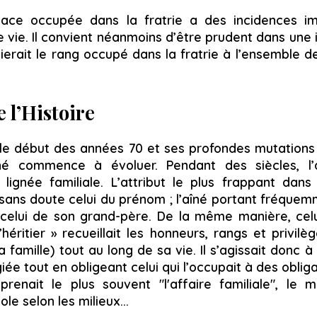
lace occupée dans la fratrie a des incidences im
 vie. Il convient néanmoins d’être prudent dans une 
ierait le rang occupé dans la fratrie à l’ensemble 
e l’Histoire
re le début des années 70 et ses profondes mutations
îné commence à évoluer. Pendant des siècles, l’
 lignée familiale. L’attribut le plus frappant da
 sans doute celui du prénom ; l’aîné portant fréque
 celui de son grand-père. De la même manière, celu
’héritier » recueillait les honneurs, rangs et privil
 famille) tout au long de sa vie. Il s’agissait donc à 
giée tout en obligeant celui qui l’occupait à des oblig
eprenait le plus souvent "l'affaire familiale", le
ole selon les milieux...