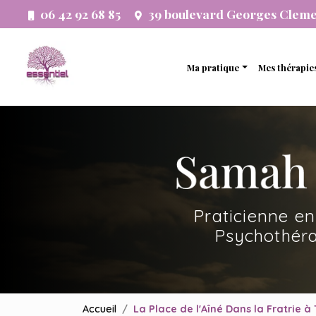
Aller
06 42 92 68 85
39 boulevard Georges Clem
au
Navigation principale
contenu
principal
Ma pratique
Mes thérapie
Thérapie analytique
Thérapie 
Etude psychogénéalogi
Thérapie 
Développement person
Thérapie f
Accompagnement systé
Thérapie 
Praticienne en
Thérapie 
Psychothéra
Accueil
La Place de l'Aîné Dans la Fratrie à