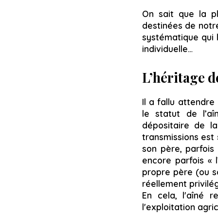
On sait que la p
destinées de notre
systématique qui l
individuelle…
L’héritage d
Il a fallu attend
le statut de l’a
dépositaire de la
transmissions est
son père, parfois
encore parfois « l
propre père (ou sa
réellement privilé
En cela, l'aîné r
l'exploitation agric