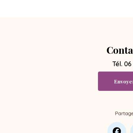
Conta
Tél.
06
Envoye
Partag
Fa