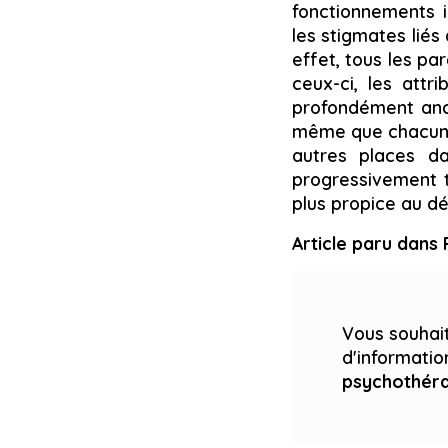
fonctionnements i
les stigmates liés 
effet, tous les pa
ceux-ci, les attr
profondément ancr
même que chacun p
autres places da
progressivement t
plus propice au d
Article paru dans 
Vous souhait
d'informati
psychothér