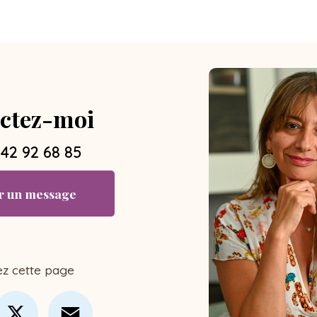
ctez-moi
 42 92 68 85
r un message
ez cette page
cebook
X
Email