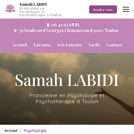
Aller
Samah LABIDI
Praticienne en
au
Rendez-vous
Psychologie et
Psychothérapie à Toulon
contenu
principal
06 42 92 68 85
39 boulevard Georges Clemenceau 83000 Toulon
Navigation secondaire
Accueil
À propos
Avis Patients
Tarifs
Contact
Praticienne en Psychologie et
Psychothérapie à Toulon
Accueil
Psychologie