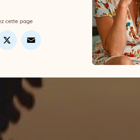
ez cette page
cebook
X
Email