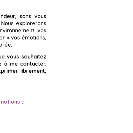
ndeur, sans vous
. Nous explorerons
environnement, vos
er » vos émotions,
brée.
que vous souhaitez
e à me contacter.
xprimer librement,
émotions
à