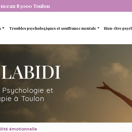
enceau 83000 Toulon
s
Troubles psychologiques et souffrance mentale
Bien-être psyc
individuelle
Stress et anxiété
Gestion de 
que
de couple
Dépression
Gestion des
nel
amiliale
Dépendance
Estime de so
mique
de soutien et d’accompagnement
 Psychologie et
en ligne avec une psychopraticienne
pie à Toulon
ilité émotionnelle