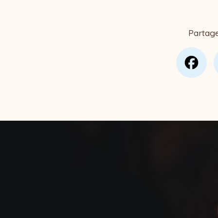
Partag
Fa