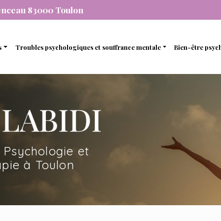
enceau 83000 Toulon
s
Troubles psychologiques et souffrance mentale
Bien-être psyc
individuelle
Stress et anxiété
Gestion de 
que
de couple
Dépression
Gestion des
nel
amiliale
Dépendance
Estime de so
mique
de soutien et d’accompagnement
 Psychologie et
en ligne avec une psychopraticienne
pie à Toulon