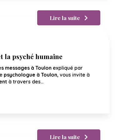
Lire la suite
et la psyché humaine
ses messages à Toulon
expliqué par
re
psychologue à Toulon
, vous invite à
ient
à travers des…
Lire la suite