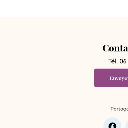
Conta
Tél.
06
Envoye
Partag
Fa