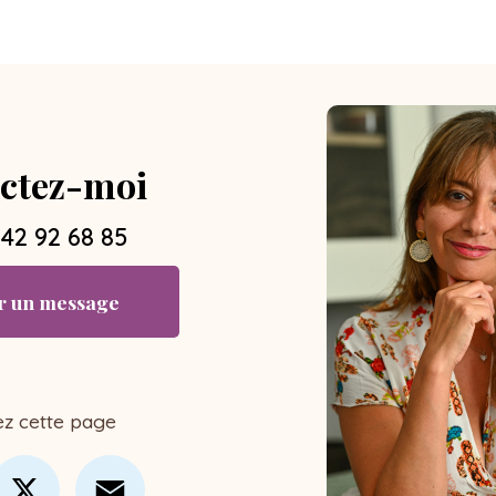
ctez-moi
 42 92 68 85
r un message
ez cette page
cebook
X
Email