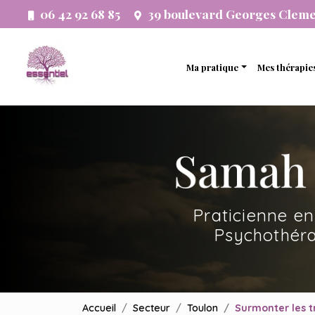
Aller
06 42 92 68 85
39 boulevard Georges Clem
au
Navigation principale
contenu
principal
Ma pratique
Mes thérapie
Thérapie analytique
Thérapie 
Etude psychogénéalogi
Thérapie 
Développement person
Thérapie f
Accompagnement systé
Thérapie 
Praticienne en
Thérapie 
Psychothéra
Accueil
Secteur
Toulon
Surmonter les 