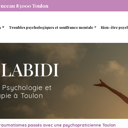
enceau 83000 Toulon
s
Troubles psychologiques et souffrance mentale
Bien-être psyc
individuelle
Stress et anxiété
Gestion de 
que
de couple
Dépression
Gestion des
nel
amiliale
Dépendance
Estime de so
mique
de soutien et d’accompagnement
 Psychologie et
en ligne avec une psychopraticienne
pie à Toulon
traumatismes passés avec une psychopraticienne Toulon