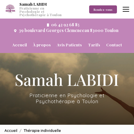
Aller
Samah LABIDI
Praticienne en
au
Rendez-vous
Psychologie et
Psychothérapie à Toulon
contenu
principal
06 42 92 68 85
39 boulevard Georges Clemenceau 83000 Toulon
Navigation secondaire
Accueil
À propos
Avis Patients
Tarifs
Contact
Praticienne en Psychologie et
Psychothérapie à Toulon
Accueil
Thérapie individuelle