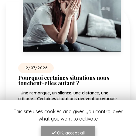
026
07/07/2
certaines situations nous
Le cercl
elles autant ?
évolue
e, un silence, une distance, une
Une nouvelle
ertaines situations peuvent provoquer
des projets 
réaction émotionnelle très forte,
Lorsque j'ai
e disproportionnée par rapport à
femmes
, j
This site uses cookies and gives you control over
…
what you want to activate
Lire la suite
OK, accept all