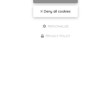
Deny all cookies
PERSONALIZE
PRIVACY POLICY
Samah LABIDI
Praticienne en Psychologie et Psychothérapie à
Toulon
39 boulevard Georges Clemenceau
83000 Toulon
06 42 92 68 85
Lundi au vendredi :
10h - 12h et 14h - 20h